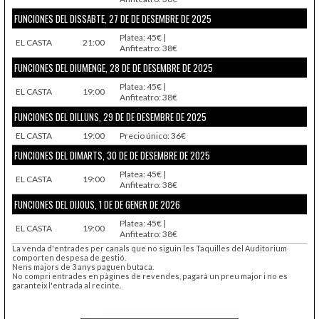
FUNCIONES DEL DISSABTE, 27 DE DE DESEMBRE DE 2025
Platea: 45€ |
EL CASTA
21:00
Anfiteatro: 38€
FUNCIONES DEL DIUMENGE, 28 DE DE DESEMBRE DE 2025
Platea: 45€ |
EL CASTA
19:00
Anfiteatro: 38€
FUNCIONES DEL DILLUNS, 29 DE DE DESEMBRE DE 2025
EL CASTA
19:00
Precio único: 36€
FUNCIONES DEL DIMARTS, 30 DE DE DESEMBRE DE 2025
Platea: 45€ |
EL CASTA
19:00
Anfiteatro: 38€
FUNCIONES DEL DIJOUS, 1 DE DE GENER DE 2026
Platea: 45€ |
EL CASTA
19:00
Anfiteatro: 38€
La venda d'entrades per canals que no siguin les Taquilles del Auditorium
comporten despesa de gestió.
Nens majors de 3 anys paguen butaca.
No compri entrades en pàgines de revendes, pagarà un preu major i no es
garanteix l'entrada al recinte.