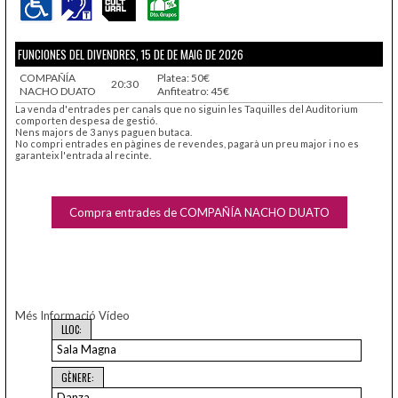
FUNCIONES DEL DIVENDRES, 15 DE DE MAIG DE 2026
COMPAÑÍA
Platea: 50€
20:30
NACHO DUATO
Anfiteatro: 45€
La venda d'entrades per canals que no siguin les Taquilles del Auditorium
comporten despesa de gestió.
Nens majors de 3 anys paguen butaca.
No compri entrades en pàgines de revendes, pagarà un preu major i no es
garanteix l'entrada al recinte.
Compra entrades de COMPAÑÍA NACHO DUATO
Més Informació
Vídeo
LLOC:
Sala Magna
GÈNERE:
Danza