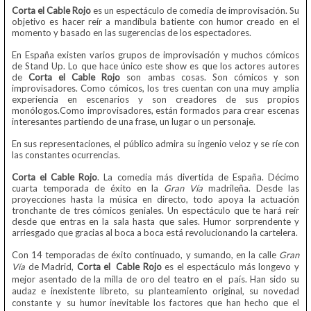
Corta el Cable Rojo
es un espectáculo de comedia de improvisación. Su
objetivo es hacer reír a mandíbula batiente con humor creado en el
momento y basado en las sugerencias de los espectadores.
En España existen varios grupos de improvisación y muchos cómicos
de Stand Up. Lo que hace único este show es que los actores autores
de
Corta el Cable Rojo
son ambas cosas. Son cómicos y son
improvisadores. Como cómicos, los tres cuentan con una muy amplia
experiencia en escenarios y son creadores de sus propios
monólogos.Como improvisadores, están formados para crear escenas
interesantes partiendo de una frase, un lugar o un personaje.
En sus representaciones, el público admira su ingenio veloz y se ríe con
las constantes ocurrencias.
Corta el Cable Rojo
. La comedia más divertida de España. Décimo
cuarta temporada de éxito en la
Gran Vía
madrileña. Desde las
proyecciones hasta la música en directo, todo apoya la actuación
tronchante de tres cómicos geniales. Un espectáculo que te hará reír
desde que entras en la sala hasta que sales. Humor sorprendente y
arriesgado que gracias al boca a boca está revolucionando la cartelera.
Con 14 temporadas de éxito continuado, y sumando, en la calle
Gran
Vía
de Madrid,
Corta el Cable Rojo
es el espectáculo más longevo y
mejor asentado de la milla de oro del teatro en el país. Han sido su
audaz e inexistente libreto, su planteamiento original, su novedad
constante y su humor inevitable los factores que han hecho que el