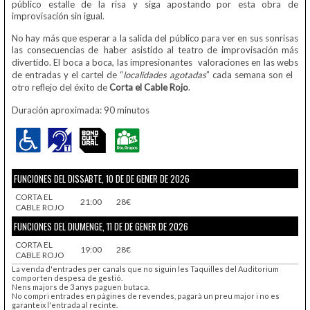
público estalle de la risa y siga apostando por esta obra de
improvisación sin igual.
No hay más que esperar a la salida del público para ver en sus sonrisas
las consecuencias de haber asistido al teatro de improvisación más
divertido. El boca a boca, las impresionantes valoraciones en las webs
de entradas y el cartel de “
localidades agotadas
” cada semana son el
otro reflejo del éxito de
Corta el Cable Rojo
.
Duración aproximada: 90 minutos
FUNCIONES DEL DISSABTE, 10 DE DE GENER DE 2026
CORTA EL
21:00
28€
CABLE ROJO
FUNCIONES DEL DIUMENGE, 11 DE DE GENER DE 2026
CORTA EL
19:00
28€
CABLE ROJO
La venda d'entrades per canals que no siguin les Taquilles del Auditorium
comporten despesa de gestió.
Nens majors de 3 anys paguen butaca.
No compri entrades en pàgines de revendes, pagarà un preu major i no es
garanteix l'entrada al recinte.