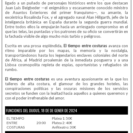
ligado a un puñado de personajes históricos entre los que destacan
Juan Luis Beigbeder —el enigmático y escasamente conocido ministro
de Asuntos Exteriores del primer franquismo—, su amante, la
excéntrica Rosalinda Fox, y el agregado naval Alan Hillgarth, jefe de la
inteligencia británica en España durante la segunda guerra mundial.
Entre todos ellos la empujarán hacia un arriesgado compromiso en el
que las telas, las puntadas y los patrones de su oficio se convertirán en
la fachada visible de algo mucho más turbio y peligroso.
Escrita en una prosa espléndida,
El tiempo entre costuras
avanza con
ritmo imparable por los mapas, la memoria y la nostalgia,
transportándonos hasta los legendarios enclaves coloniales del norte
de África, al Madrid proalemán de la inmediata posguerra y a una
Lisboa cosmopolita repleta de espías, oportunistas y refugiados sin
rumbo.
El tiempo entre costuras
es una aventura apasionante en la que los
talleres de alta costura, el glamour de los grandes hoteles, las
conspiraciones políticas y las oscuras misiones de los servicios
secretos se funden con la lealtad hacia aquellos a quienes queremos y
con el poder irrefrenable del amor.
FUNCIONES DEL DIJOUS, 18 DE DE GENER DE 2024
EL TIEMPO
Platea 1: 50€
ENTRE
20:00
Platea 2: 40€
COSTURAS
Anfiteatro: 30€