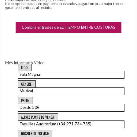
No compri entrades en pàgines de revendes, pagarà un preu major i no es
garanteix l'entrada al recinte.
Compra entrades de EL TIEMPO ENTRE COSTURAS
Més Informació
Vídeo
LLOC:
Sala Magna
GÈNERE:
Musical
PREU:
Desde 30€
ALTRES PUNTS DE VENDA:
Taquilles Auditorium (+34 971 734 735)
DOSSIER DE PREMSA: