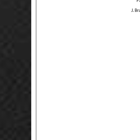
*** P
J. B