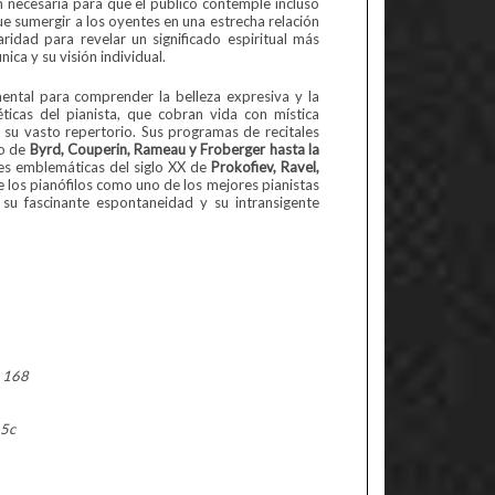
n necesaria para que el público contemple incluso
ue sumergir a los oyentes en una estrecha relación
aridad para revelar un significado espiritual más
ica y su visión individual.
ental para comprender la belleza expresiva y la
éticas del pianista, que cobran vida con mística
 su vasto repertorio. Sus programas de recitales
do de
Byrd, Couperin, Rameau y Froberger hasta la
es emblemáticas del siglo XX de
Prokofiev, Ravel,
los pianófilos como uno de los mejores pianistas
, su fascinante espontaneidad y su intransigente
 168
15c