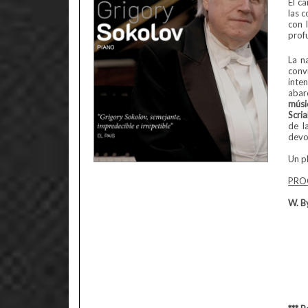
El c
las 
con 
prof
La n
conv
inte
abar
músi
Scri
de l
devo
Un p
PRO
W. B