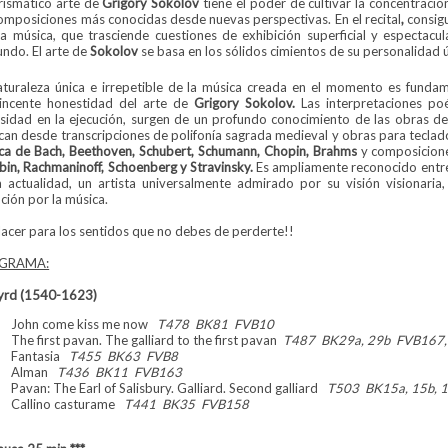
arismático arte de
Grigory Sokolov
tiene el poder de cultivar la concentració
composiciones más conocidas desde nuevas perspectivas. En el recital
,
consig
la música, que trasciende cuestiones de exhibición superficial y espectacul
undo. El arte de
Sokolov
se basa en los sólidos cimientos de su personalidad ún
aturaleza única e irrepetible de la música creada en el momento es fundam
incente honestidad del arte de
Grigory Sokolov.
Las interpretaciones po
nsidad en la ejecución, surgen de un profundo conocimiento de las obras de
can desde transcripciones de polifonía sagrada medieval y obras para tecla
ca de Bach, Beethoven, Schubert, Schumann, Chopin, Brahms
y composicion
abin, Rachmaninoff, Schoenberg y Stravinsky.
Es ampliamente reconocido entre 
a actualidad, un artista universalmente admirado por su visión visionaria
ción por la música.
lacer para los sentidos que no debes de perderte!!
GRAMA:
yrd (1540-1623)
John come kiss me now
T478 BK81 FVB10
The first pavan. The galliard to the first pavan
T487 BK29a, 29b FVB167,
Fantasia
T455 BK63 FVB8
Alman
T436 BK11 FVB163
Pavan: The Earl of Salisbury. Galliard. Second galliard
T503 BK15a, 15b, 
Callino casturame
T441 BK35 FVB158