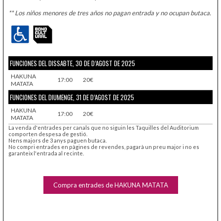
** Los niños menores de tres años no pagan entrada y no ocupan butaca.
FUNCIONES DEL DISSABTE, 30 DE D’AGOST DE 2025
HAKUNA
17:00
20€
MATATA
FUNCIONES DEL DIUMENGE, 31 DE D’AGOST DE 2025
HAKUNA
17:00
20€
MATATA
La venda d'entrades per canals que no siguin les Taquilles del Auditorium
comporten despesa de gestió.
Nens majors de 3 anys paguen butaca.
No compri entrades en pàgines de revendes, pagarà un preu major i no es
garanteix l'entrada al recinte.
Compra entrades de HAKUNA MATATA