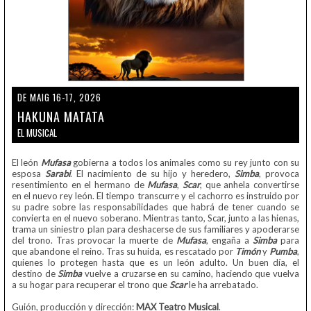
DE MAIG 16-17, 2026
HAKUNA MATATA
EL MUSICAL
El león
Mufasa
gobierna a todos los animales como su rey junto con su
esposa
Sarabi
. El nacimiento de su hijo y heredero,
Simba
, provoca
resentimiento en el hermano de
Mufasa
,
Scar
, que anhela convertirse
en el nuevo rey león. El tiempo transcurre y el cachorro es instruido por
su padre sobre las responsabilidades que habrá de tener cuando se
convierta en el nuevo soberano. Mientras tanto, Scar, junto a las hienas,
trama un siniestro plan para deshacerse de sus familiares y apoderarse
del trono. Tras provocar la muerte de
Mufasa
, engaña a
Simba
para
que abandone el reino. Tras su huida, es rescatado por
Timón
y
Pumba
,
quienes lo protegen hasta que es un león adulto. Un buen día, el
destino de
Simba
vuelve a cruzarse en su camino, haciendo que vuelva
a su hogar para recuperar el trono que
Scar
le ha arrebatado.
Guión, producción y dirección
:
MAX Teatro Musical
.