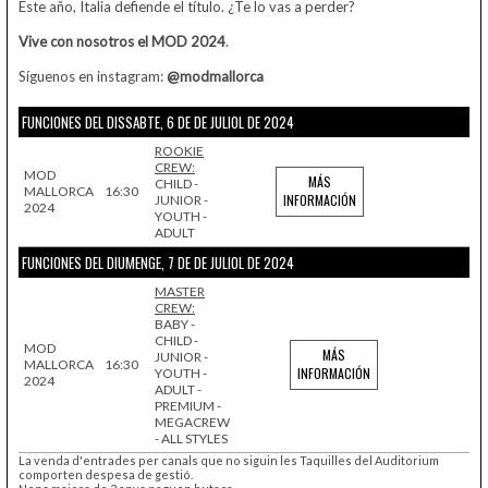
Este año, Italia defiende el título. ¿Te lo vas a perder?
Vive con nosotros el MOD 2024
.
Síguenos en instagram:
@modmallorca
FUNCIONES DEL DISSABTE, 6 DE DE JULIOL DE 2024
ROOKIE
CREW:
MOD
MÁS
CHILD -
MALLORCA
16:30
INFORMACIÓN
JUNIOR -
2024
YOUTH -
ADULT
FUNCIONES DEL DIUMENGE, 7 DE DE JULIOL DE 2024
MASTER
CREW:
BABY -
CHILD -
MOD
MÁS
JUNIOR -
MALLORCA
16:30
INFORMACIÓN
YOUTH -
2024
ADULT -
PREMIUM -
MEGACREW
- ALL STYLES
La venda d'entrades per canals que no siguin les Taquilles del Auditorium
comporten despesa de gestió.