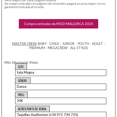
Nens majors de 3 anys paguen butaca.
No compri entrades en pàgines de revendes, pagarà un preu major i no es
garanteix l'entrada al recinte.
Compra entrades de MOD MALLORCA 2024
MASTER CREW:
BABY - CHILD - JUNIOR - YOUTH - ADULT -
PREMIUM - MEGACREW - ALL STYLES
Més Informació
Vídeo
LLOC:
Sala Magna
GÈNERE:
Danza
PREU:
20€
ALTRES PUNTS DE VENDA:
Taquilles Auditorium (+34 971 734 735)