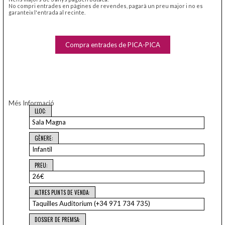
No compri entrades en pàgines de revendes, pagarà un preu major i no es
garanteix l'entrada al recinte.
Compra entrades de PICA-PICA
Més Informació
LLOC:
Sala Magna
GÈNERE:
Infantil
PREU:
26€
ALTRES PUNTS DE VENDA:
Taquilles Auditorium (+34 971 734 735)
DOSSIER DE PREMSA: