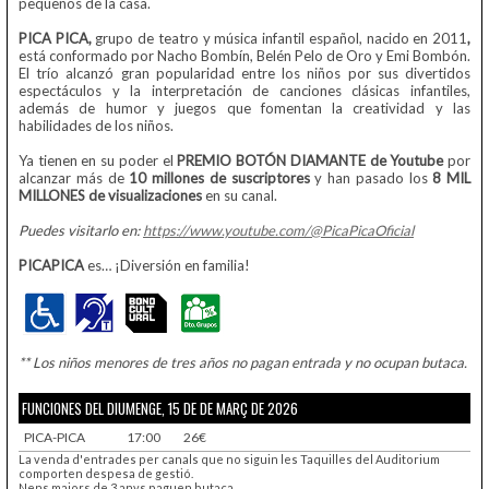
pequeños de la casa.
PICA PICA,
grupo de teatro y música infantil español, nacido en 2011
,
está conformado por
Nacho Bombín, Belén Pelo de Oro y Emi Bombón.
El trío alcanzó gran popularidad entre los niños por sus divertidos
espectáculos y la interpretación de canciones clásicas infantiles,
además de humor y juegos que fomentan la creatividad y las
habilidades de los niños.
Ya tienen en su poder el
PREMIO
BOTÓN DIAMANTE
de Youtube
por
alcanzar más de
10 millones de suscriptores
y han pasado los
8 MIL
MILLONES
de visualizaciones
en su canal.
Puedes visitarlo en:
https://www.youtube.com/@PicaPicaOficial
PICAPICA
es… ¡Diversión en familia!
** Los niños menores de tres años no pagan entrada y no ocupan butaca.
FUNCIONES DEL DIUMENGE, 15 DE DE MARÇ DE 2026
PICA-PICA
17:00
26€
La venda d'entrades per canals que no siguin les Taquilles del Auditorium
comporten despesa de gestió.
Nens majors de 3 anys paguen butaca.