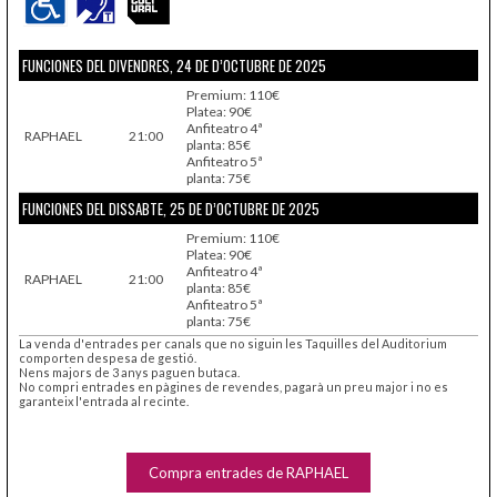
FUNCIONES DEL DIVENDRES, 24 DE D’OCTUBRE DE 2025
Premium: 110€
Platea: 90€
Anfiteatro 4ª
RAPHAEL
21:00
planta: 85€
Anfiteatro 5ª
planta: 75€
FUNCIONES DEL DISSABTE, 25 DE D’OCTUBRE DE 2025
Premium: 110€
Platea: 90€
Anfiteatro 4ª
RAPHAEL
21:00
planta: 85€
Anfiteatro 5ª
planta: 75€
La venda d'entrades per canals que no siguin les Taquilles del Auditorium
comporten despesa de gestió.
Nens majors de 3 anys paguen butaca.
No compri entrades en pàgines de revendes, pagarà un preu major i no es
garanteix l'entrada al recinte.
Compra entrades de RAPHAEL