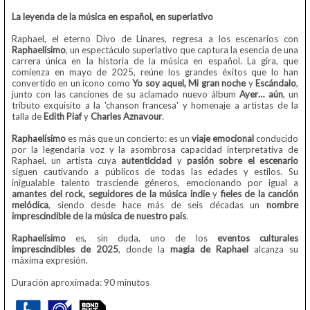
La leyenda de la música en español, en superlativo
Raphael, el eterno Divo de Linares, regresa a los escenarios con
Raphaelísimo
, un espectáculo superlativo que captura la esencia de una
carrera única en la historia de la música en español. La gira, que
comienza en mayo de 2025, reúne los grandes éxitos que lo han
convertido en un icono como
Yo soy aquel, Mi gran noche
y
Escándalo
,
junto con las canciones de su aclamado nuevo álbum
Ayer… aún
, un
tributo exquisito a la 'chanson francesa' y homenaje a artistas de la
talla de
Edith Piaf
y
Charles Aznavour
.
Raphaelísimo
es más que un concierto: es un
viaje emocional
conducido
por la legendaria voz y la asombrosa capacidad interpretativa de
Raphael, un artista cuya
autenticidad
y
pasión sobre el escenario
siguen cautivando a públicos de todas las edades y estilos. Su
inigualable talento trasciende géneros, emocionando por igual a
amantes del rock, seguidores de la música indie
y
fieles de la canción
melódica
, siendo desde hace más de seis décadas un
nombre
imprescindible de la música de nuestro país
.
Raphaelísimo
es, sin duda, uno de los
eventos culturales
imprescindibles de 2025
, donde la
magia de Raphael
alcanza su
máxima expresión.
Duración aproximada: 90 minutos