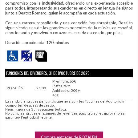
compromiso con la
inclusividad
, ofreciendo una experiencia accesible
para todos, interpretando sus canciones en directo en lengua de signos
junto a Beatriz Romero, quien le acompaña en cada actuación.
Con una carrera consolidada y una conexión inquebrantable, Rozalén
sigue siendo una de las grandes exponentes de la música en español,
emocionando y moviendo corazones en cada escenario que pisa.
Duración aproximada: 120 minutos
FUNCIONES DEL DIVENDRES, 31 DE D’OCTUBRE DE 2025
Premium: 65€
Platea: 56€
ROZALÉN
21:00
Anfiteatro: 50€ y
45€
La venda d'entrades per canals que no siguin les Taquilles del Auditorium
comporten despesa de gestió.
Nens majors de 3 anys paguen butaca.
No compri entrades en pàgines de revendes, pagarà un preu major i no es
garanteix l'entrada al recinte.
Compra entrades de ROZALÉN