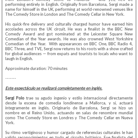
performing entirely in English. Originally from Barcelona, Sergi made a
name for himself in the UK, performing at world-renowned venues like
The Comedy Store in London and The Comedy Cellar in New York.
His quick-fire delivery and culturally charged humor have earned him
accolades across the UK circuit. He was a finalist in the BBC New
Comedy Award and got nominated at the Leicester Square New
Comedian of the Year awards. He was also crowned West Yorkshire
Comedian of the Year. With appearances on BBC One, BBC Radio 4,
BBC Three, and TVE, Sergi now returns to his roots with a show crafted
for global audiences — from expats and tourists to locals who want to
laugh in English.
Approximate duration: 70 minutes
-------
Este espectáculo se realizará completamente en inglés.
Sergi Polo
trae su agudo ingenio y estilo internacional directamente
desde la escena de comedia londinense a Mallorca, y sí, actuará
íntegramente en inglés. Originario de Barcelona, Sergi se hizo un
nombre en el Reino Unido, actuando en salas de renombre mundial
como The Comedy Store en Londres y The Comedy Cellar en Nueva
York.
Su ritmo vertiginoso y humor cargado de referencias culturales le han
valido reconocimientos en todo el circuito británico. Fue finalista del