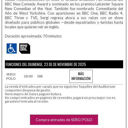
BBC New Comedy Award y nominado en los premios Leicester Square
New Comedian of the Year. También fue nombrado Comediante del
Año de West Yorkshire. Con apariciones en BBC One, BBC Radio 4,
BBC Three y TVE, Sergi regresa ahora a sus raíces con un show
diseñado para públicos globales —desde expatriados y turistas hasta
locales que quieren reír en inglés.
Duración aproximada: 70 minutos
FUNCIONES DEL DIUMENGE, 23 DE DE NOVEMBRE DE 2025
MÁS
SERGI
18:00
18€
INFORMACIÓN
POLO
La venda d'entrades per canals que no siguin les Taquilles del Auditorium
comporten despesa de gestió.
Nens majors de 3 anys paguen butaca.
No compri entrades en pàgines de revendes, pagarà un preu major i no es
garanteix l'entrada al recinte.
Compra entrades de SERGI POLO