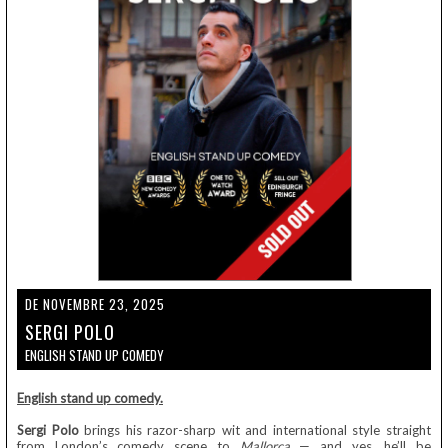
DE NOVEMBRE 23, 2025
SERGI POLO
ENGLISH STAND UP COMEDY
English stand up comedy.
Sergi Polo
brings his razor-sharp wit and international style straight
from London’s comedy scene to
Mallorca
—
and yes, he’ll be