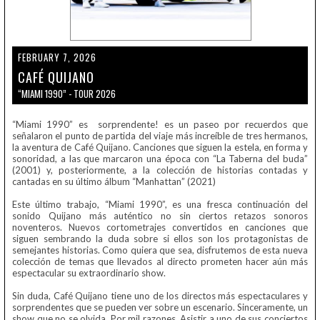
FEBRUARY 7, 2026
CAFÉ QUIJANO
“MIAMI 1990” - TOUR 2026
“Miami 1990” es sorprendente! es un paseo por recuerdos que
señalaron el punto de partida del viaje más increíble de tres hermanos,
la aventura de Café Quijano.
Canciones que siguen la estela, en forma y
sonoridad, a las que marcaron una época con “La Taberna del buda”
(2001) y, posteriormente, a la colección de historias contadas y
cantadas en su último álbum “Manhattan” (2021)
Este último trabajo, “Miami 1990”, es una fresca continuación del
sonido Quijano más auténtico no sin ciertos retazos sonoros
noventeros. Nuevos cortometrajes convertidos en canciones que
siguen sembrando la duda sobre si ellos son los protagonistas de
semejantes historias. Como quiera que sea, disfrutemos de esta nueva
colección de temas que llevados al directo prometen hacer aún más
espectacular su extraordinario show.
Sin duda, Café Quijano tiene uno de los directos más espectaculares y
sorprendentes que se pueden ver sobre un escenario.
Sinceramente, un
show que no se olvida. Por mil razones. Asistir a uno de sus conciertos