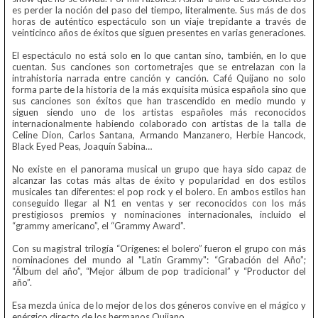
es perder la noción del paso del tiempo, literalmente. Sus más de dos
horas de auténtico espectáculo son un viaje trepidante a través de
veinticinco años de éxitos que siguen presentes en varias generaciones.
El espectáculo no está solo en lo que cantan sino, también, en lo que
cuentan. Sus canciones son cortometrajes que se entrelazan con la
intrahistoria narrada entre canción y canción. Café Quijano no solo
forma parte de la historia de la más exquisita música española sino que
sus canciones son éxitos que han trascendido en medio mundo y
siguen siendo uno de los artistas españoles más reconocidos
internacionalmente habiendo colaborado con artistas de la talla de
Celine Dion, Carlos Santana, Armando Manzanero, Herbie Hancock,
Black Eyed Peas, Joaquín Sabina…
No existe en el panorama musical un grupo que haya sido capaz de
alcanzar las cotas más altas de éxito y popularidad en dos estilos
musicales tan diferentes: el pop rock y el bolero. En ambos estilos han
conseguido llegar al N1 en ventas y ser reconocidos con los más
prestigiosos premios y nominaciones internacionales, incluido el
“grammy americano”, el “Grammy Award”.
Con su magistral trilogía “Orígenes: el bolero” fueron el grupo con más
nominaciones del mundo al "Latin Grammy": “Grabación del Año”;
“Älbum del año”, “Mejor álbum de pop tradicional” y “Productor del
año”.
Esa mezcla única de lo mejor de los dos géneros convive en el mágico y
enérgico directo de los hermanos Quijano.