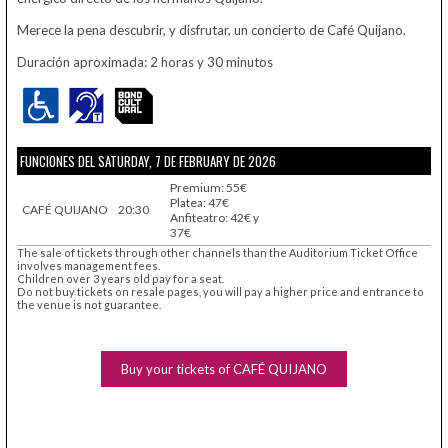
Merece la pena descubrir, y disfrutar, un concierto de Café Quijano.
Duración aproximada: 2 horas y 30 minutos
FUNCIONES DEL SATURDAY, 7 DE FEBRUARY DE 2026
Premium: 55€
Platea: 47€
CAFÉ QUIJANO
20:30
Anfiteatro: 42€ y
37€
The sale of tickets through other channels than the Auditorium Ticket Office
involves management fees.
Children over 3 years old pay for a seat.
Do not buy tickets on resale pages, you will pay a higher price and entrance to
the venue is not guarantee.
Buy your tickets of CAFÉ QUIJANO