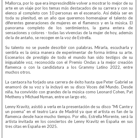
Mallorca, por lo que era imprescindible volver a mostrar lo mejor de su
arte en un viaje por los temas más destacados de su carrera y con su
elenco al completo con 10 personas en el escenario. Así debía ser en
toda su plenitud, en un año que queremos homenajear el talento de
diferentes generaciones de mujeres en el flamenco y en la música. El
panorama completo de los sentimientos, la gama entera de
sensaciones y colores - todas las vivencias de la mujer de hoy, además
de la de antaño, se recogen en la voz de Estrella.
Su talento no se puede describir con palabras. Mirarla, escucharla y
sentirla es la única manera de experimentar de forma íntima su arte.
Escenarios de prestigio de todo el mundo han sido testigos de su
inigualable voz, reconocida con el Premio Ondas a la mejor creación
flamenca o con la candidatura a los Grammy Latino 2022, entre
muchos otros.
La cantaora ha forjado una carrera de éxito hasta que Peter Gabriel se
enamoró de su voz y la incluyó en su disco Voces del Mundo. Desde
niña, ha convivido con grandes de la música como Leonard Cohen, Pat
Metheny y Michael Nyman, entre un largo etc.
Lenny Kravitz, asistió a verla en la presentación de su disco “Mi Cante y
un poema” en el teatro Lara de Madrid ya que el artista es fan de la
flamenca desde hace mucho tiempo. Por ello, Estrella Morente, será la
artista invitada en los conciertos de Lenny Kravitz en España en sus
tres citas en España en 2025.