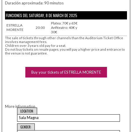
Duración aproximada: 90 minutos
FUNCIONES DEL SATURDAY, 8 DE MARCH DE 2025
Platea: 70€ y 65€
ESTRELLA
20:00
Anfiteatro: 40€ y
MORENTE
30€
The sale of tickets through other channels than the Auditorium Ticket Office
involves management fees.
Children over 3 years old pay for a seat.
Do not buy tickets on resale pages, you will pay a higher price and entrance to
the venue is not guarantee.
Buy your tickets of ESTRELLA MORENTE
More information
LOCATION:
Sala Magna
GENDER: