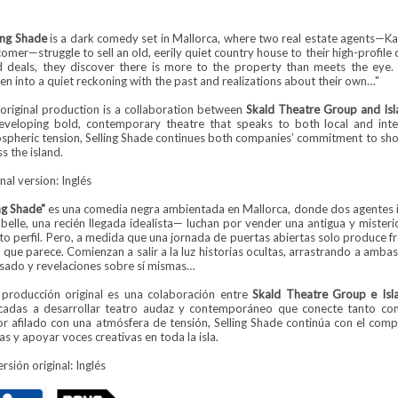
ling Shade
is a dark comedy set in Mallorca, where two real estate agents—Kare
mer—struggle to sell an old, eerily quiet country house to their high-profile 
ed deals, they discover there is more to the property than meets the eye.
n into a quiet reckoning with the past and realizations about their own…"
 original production is a collaboration between
Skald Theatre Group and Isl
eveloping bold, contemporary theatre that speaks to both local and inte
spheric tension, Selling Shade continues both companies’ commitment to sh
s the island.
nal version: Inglés
ng Shade"
es una comedia negra ambientada en Mallorca, donde dos agentes in
belle, una recién llegada idealista— luchan por vender una antigua y mister
lto perfil. Pero, a medida que una jornada de puertas abiertas solo produce
 que parece. Comienzan a salir a la luz historias ocultas, arrastrando a amba
asado y revelaciones sobre sí mismas…
 producción original es una colaboración entre
Skald Theatre Group e Isla
cadas a desarrollar teatro audaz y contemporáneo que conecte tanto con 
r afilado con una atmósfera de tensión, Selling Shade continúa con el c
s y apoyar voces creativas en toda la isla.
ersión original: Inglés