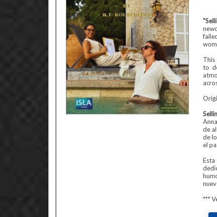
"Sel
newco
fail
wome
This
to d
atmo
acros
Origi
Selli
Anna
de a
de lo
el p
Esta
dedi
humo
nueva
*** V