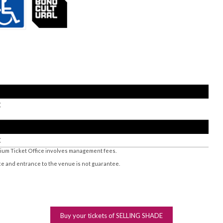
€
€
rium Ticket Office involves management fees.
ice and entrance to the venue is not guarantee.
Buy your tickets of SELLING SHADE