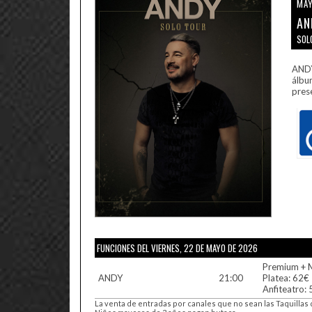
MAY
AN
SOL
ANDY
álbu
prese
FUNCIONES DEL VIERNES, 22 DE MAYO DE 2026
Premium + 
ANDY
21:00
Platea: 62€
Anfiteatro:
La venta de entradas por canales que no sean las Taquillas 