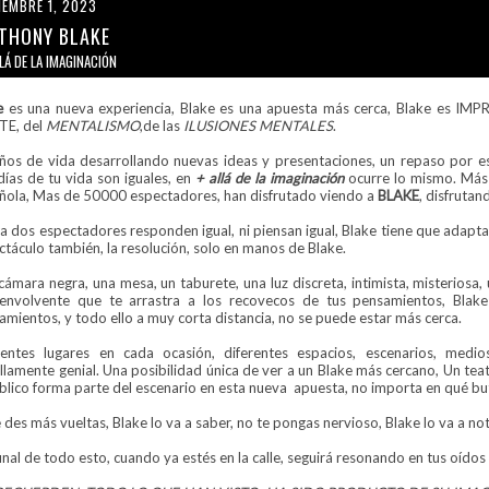
IEMBRE 1, 2023
THONY BLAKE
LÁ DE LA IMAGINACIÓN
e
es una nueva experiencia, Blake es una apuesta más cerca, Blake es IM
E, del
MENTALISMO
,de las
ILUSIONES MENTALES
.
ños de vida desarrollando nuevas ideas y presentaciones, un repaso por e
días de tu vida son iguales, en
+ allá de la imaginación
ocurre lo mismo. Más
ñola, Mas de 50000 espectadores, han disfrutado viendo a
BLAKE
, disfrutan
a dos espectadores responden igual, ni piensan igual, Blake tiene que adaptar
ctáculo también, la resolución, solo en manos de Blake.
cámara negra, una mesa, un taburete, una luz
discreta, intimista, misteriosa
envolvente que te arrastra a los recovecos de tus pensamientos, Blake 
amientos, y todo ello a muy corta distancia, no se puede estar más cerca.
rentes lugares en cada ocasión, diferentes espacios, escenarios, medio
illamente genial. Una posibilidad única de ver a un Blake más cercano, Un t
úblico forma parte del escenario en esta nueva apuesta, no importa en qué but
 des más vueltas, Blake lo va a saber, no te pongas nervioso, Blake lo va a nota
final de todo esto, cuando ya estés en la calle, seguirá resonando en tus oídos