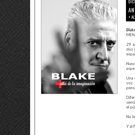
DIC
AN
+ AL
Blak
MENT
29 a
dos 
espa
Nunc
espe
Una 
voz 
pens
Dife
senc
el p
No le
Y al 