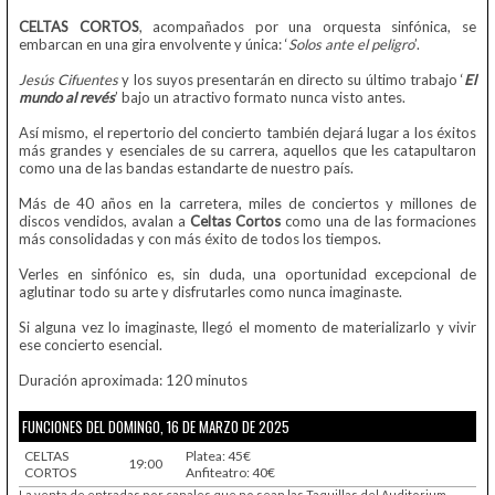
CELTAS CORTOS
, acompañados por una orquesta sinfónica, se
embarcan en una gira envolvente y única: ‘
Solos ante el peligro
’.
Jesús Cifuentes
y los suyos presentarán en directo su último trabajo ‘
El
mundo al revés
’ bajo un atractivo formato nunca visto antes.
Así mismo, el repertorio del concierto también dejará lugar a los éxitos
más grandes y esenciales de su carrera, aquellos que les catapultaron
como una de las bandas estandarte de nuestro país.
Más de 40 años en la carretera, miles de conciertos y millones de
discos vendidos, avalan a
Celtas Cortos
como una de las formaciones
más consolidadas y con más éxito de todos los tiempos.
Verles en sinfónico es, sin duda, una oportunidad excepcional de
aglutinar todo su arte y disfrutarles como nunca imaginaste.
Si alguna vez lo imaginaste, llegó el momento de materializarlo y vivir
ese concierto esencial.
Duración aproximada: 120 minutos
FUNCIONES DEL DOMINGO, 16 DE MARZO DE 2025
CELTAS
Platea: 45€
19:00
CORTOS
Anfiteatro: 40€
La venta de entradas por canales que no sean las Taquillas del Auditorium