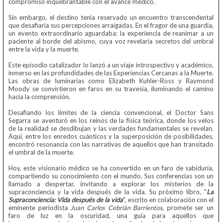
compromiso inquebrantable con el avance médico.
Sin embargo, el destino tenía reservado un encuentro transcendental
que desafiaría sus percepciones arraigadas. En el fragor de una guardia,
un evento extraordinario aguardaba: la experiencia de reanimar a un
paciente al borde del abismo, cuya voz revelaría secretos del umbral
entre la vida y la muerte.
Este episodio catalizador lo lanzó a un viaje introspectivo y académico,
inmerso en las profundidades de las Experiencias Cercanas a la Muerte.
Las obras de luminarias como Elizabeth Kuhler-Ross y Raymond
Moody se convirtieron en faros en su travesía, iluminando el camino
hacia la comprensión.
Desafiando los límites de la ciencia convencional, el Doctor Sans
Segarra se aventuró en los reinos de la física teórica, donde los velos
de la realidad se desdibujan y las verdades fundamentales se revelan.
Aquí, entre los enredos cuánticos y la superposición de posibilidades,
encontró resonancia con las narrativas de aquellos que han transitado
el umbral de la muerte.
Hoy, este visionario médico se ha convertido en un faro de sabiduría,
compartiendo su conocimiento con el mundo. Sus conferencias son un
llamado a despertar, invitando a explorar los misterios de la
supraconciencia y la vida después de la vida. Su próximo libro, "
La
Supraconciencia: Vida después de la vida
", escrito en colaboración con el
eminente periodista
Juan Carlos Cebrián Barrientos
, promete ser un
faro de luz en la oscuridad, una guía para aquellos que