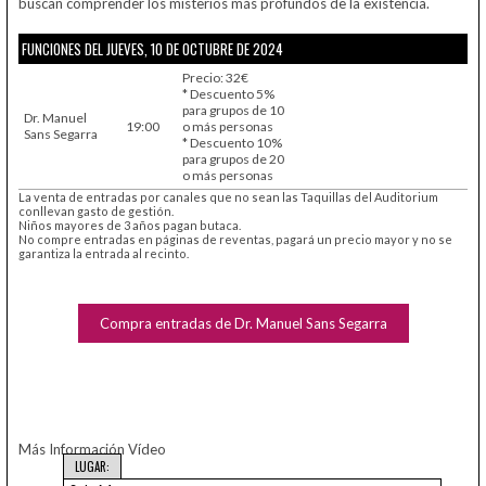
buscan comprender los misterios más profundos de la existencia.
FUNCIONES DEL JUEVES, 10 DE OCTUBRE DE 2024
Precio: 32€
* Descuento 5%
para grupos de 10
Dr. Manuel
19:00
o más personas
Sans Segarra
* Descuento 10%
para grupos de 20
o más personas
La venta de entradas por canales que no sean las Taquillas del Auditorium
conllevan gasto de gestión.
Niños mayores de 3 años pagan butaca.
No compre entradas en páginas de reventas, pagará un precio mayor y no se
garantiza la entrada al recinto.
Compra entradas de Dr. Manuel Sans Segarra
Más Información
Vídeo
LUGAR: