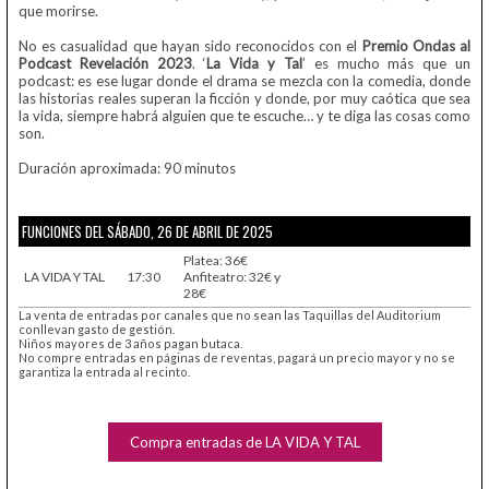
que morirse.
No es casualidad que hayan sido reconocidos con el
Premio Ondas al
Podcast Revelación 2023
. ‘
La Vida y Tal
’ es mucho más que un
podcast: es ese lugar donde el drama se mezcla con la comedia, donde
las historias reales superan la ficción y donde, por muy caótica que sea
la vida, siempre habrá alguien que te escuche… y te diga las cosas como
son.
Duración aproximada: 90 minutos
FUNCIONES DEL SÁBADO, 26 DE ABRIL DE 2025
Platea: 36€
LA VIDA Y TAL
17:30
Anfiteatro: 32€ y
28€
La venta de entradas por canales que no sean las Taquillas del Auditorium
conllevan gasto de gestión.
Niños mayores de 3 años pagan butaca.
No compre entradas en páginas de reventas, pagará un precio mayor y no se
garantiza la entrada al recinto.
Compra entradas de LA VIDA Y TAL