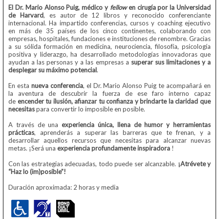
El Dr. Mario Alonso Puig, médico y
fellow
en cirugía por la Universidad
de Harvard
, es autor de 12 libros y reconocido conferenciante
internacional. Ha impartido conferencias, cursos y coaching ejecutivo
en más de 35 países de los cinco continentes, colaborando con
empresas, hospitales, fundaciones e instituciones de renombre. Gracias
a su sólida formación en medicina, neurociencia, filosofía, psicología
positiva y liderazgo, ha desarrollado metodologías innovadoras que
ayudan a las personas y a las empresas a
superar sus limitaciones y a
desplegar su máximo potencial
.
En esta
nueva conferencia
, el Dr. Mario Alonso Puig te acompañará en
la aventura de descubrir la fuerza de ese faro interno capaz
de
encender tu ilusión, afianzar tu confianza y brindarte la claridad que
necesitas
para convertir lo imposible en posible.
A través de una
experiencia única, llena de humor y herramientas
prácticas
, aprenderás a superar las barreras que te frenan, y a
desarrollar aquellos recursos que necesitas para alcanzar nuevas
metas. ¡Será una
experiencia profundamente inspiradora
!
Con las estrategias adecuadas, todo puede ser alcanzable.
¡Atrévete y
“Haz lo (im)posible”!
Duración aproximada: 2 horas y media