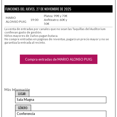
FUNCIONES DEL JUEVES, 27 DE NOVIEMBRE DE 2025
Platea: 99€ y 70€
MARIO
19:00
Anfiteatro: 60€ y
ALONSO PUIG
50€
La venta de entradas por canales que no sean las Taquillas del Auditorium
conllevan gasto de gestión.
Niños mayores de 3 años pagan butaca.
No compre entradas en páginas de reventas, pagará un precio mayor y no se
garantiza la entrada al recinto.
Compra entradas de MARIO ALONSO PUIG
Más Información
LUGAR:
Sala Magna
GÉNERO:
Conferencia