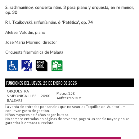
S. rachmaninov, concierto núm. 3 para piano y
orquesta, en re menor,
op. 30
P. I. Txaikovski, sinfonía núm. 6 “Patética”, op. 74
Alekséi Volodin, piano
José Maria Moreno, director
Orquesta filarmónica de Málaga
FUNCIONES DEL JUEVES, 29 DE ENERO DE 2026
ORQUESTRA
Platea: 35€
SIMFÒNICA ILLES
20:00
Anfiteatro: 30€
BALEARS
La venta de entradas por canales que no sean las Taquillas del Auditorium
conllevan gasto de gestión.
Niños mayores de 3 años pagan butaca.
No compre entradas en páginas de reventas, pagará un precio mayor y no se
garantiza la entrada al recinto.