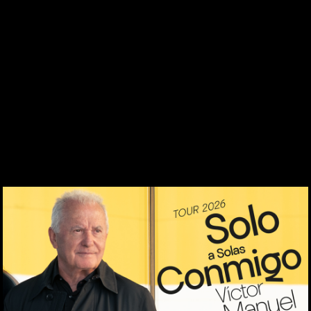
DESDE 1969
CONTACTO
WEBCAM
ZONA PERSONAL
▼
AGENDA DE ESPECTÁCULOS
> VÍCTOR MANUEL