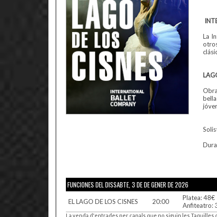
INT
La I
otro
clási
LAG
Obra
bell
jóven
Solis
Dura
FUNCIONES DEL DISSABTE, 3 DE DE GENER DE 2026
Platea: 48€
EL LAGO DE LOS CISNES
20:00
Anfiteatro:
La venda d'entrades per canals que no siguin les Taquille