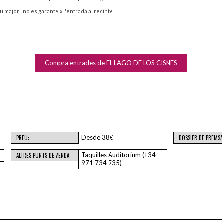
ajor i no es garanteix l'entrada al recinte.
Compra entrades de EL LAGO DE LOS CISNES
Desde 38€
PREU:
DOSSIER DE PREMSA
Taquilles Auditorium (+34
ALTRES PUNTS DE VENDA:
971 734 735)