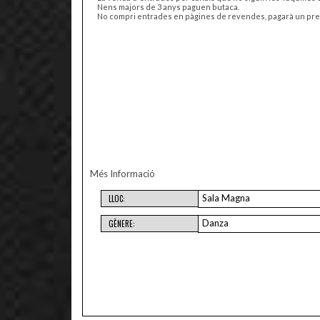
Nens majors de 3 anys paguen butaca.
No compri entrades en pàgines de revendes, pagarà un preu m
Més Informació
Sala Magna
LLOC:
Danza
GÈNERE: