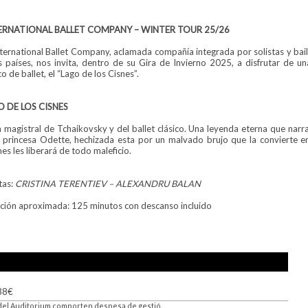
ERNATIONAL BALLET COMPANY – WINTER TOUR 25/26
nternational Ballet Company, aclamada compañía integrada por solistas y bail
s países, nos invita, dentro de su Gira de Invierno 2025, a disfrutar de 
co de ballet, el “Lago de los Cisnes”.
O DE LOS CISNES
 magistral de Tchaikovsky y del ballet clásico. Una leyenda eterna que narra
a princesa Odette, hechizada esta por un malvado brujo que la convierte en
es les liberará de todo maleficio.
tas:
CRISTINA TERENTIEV – ALEXANDRU BALAN
ción aproximada: 125 minutos con descanso incluido
 38€
s del Auditorium comporten despesa de gestió.