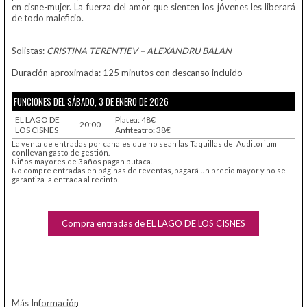
en cisne-mujer. La fuerza del amor que sienten los jóvenes les liberará
de todo maleficio.
Solistas:
CRISTINA TERENTIEV – ALEXANDRU BALAN
Duración aproximada: 125 minutos con descanso incluido
FUNCIONES DEL SÁBADO, 3 DE ENERO DE 2026
EL LAGO DE
Platea: 48€
20:00
LOS CISNES
Anfiteatro: 38€
La venta de entradas por canales que no sean las Taquillas del Auditorium
conllevan gasto de gestión.
Niños mayores de 3 años pagan butaca.
No compre entradas en páginas de reventas, pagará un precio mayor y no se
garantiza la entrada al recinto.
Compra entradas de EL LAGO DE LOS CISNES
Más Información