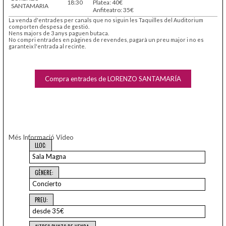
18:30
Platea: 40€
SANTAMARIA
Anfiteatro: 35€
La venda d'entrades per canals que no siguin les Taquilles del Auditorium
comporten despesa de gestió.
Nens majors de 3 anys paguen butaca.
No compri entrades en pàgines de revendes, pagarà un preu major i no es
garanteix l'entrada al recinte.
Compra entrades de LORENZO SANTAMARÍA
Més Informació
Vídeo
LLOC:
Sala Magna
GÈNERE:
Concierto
PREU:
desde 35€