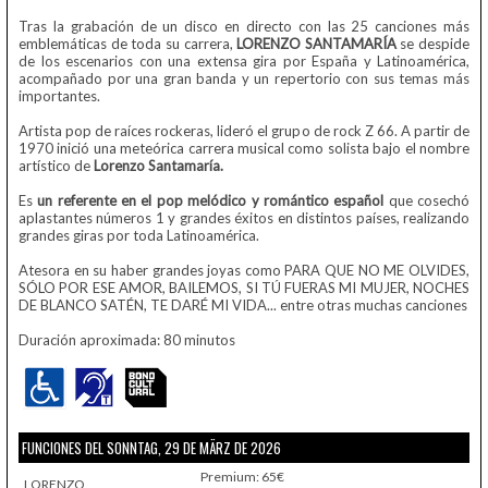
Tras la grabación de un disco en directo con las 25 canciones más
emblemáticas de toda su carrera,
LORENZO SANTAMARÍA
se despide
de los escenarios con una extensa gira por España y Latinoamérica,
acompañado por una gran banda y un repertorio con sus temas más
importantes.
Artista pop de raíces rockeras, lideró el grupo de rock Z 66. A partir de
1970 inició una meteórica carrera musical como solista bajo el nombre
artístico de
Lorenzo Santamaría.
Es
un referente en el pop melódico y romántico español
que cosechó
aplastantes números 1 y grandes éxitos en distintos países, realizando
grandes giras por toda Latinoamérica.
Atesora en su haber grandes joyas como PARA QUE NO ME OLVIDES,
SÓLO POR ESE AMOR, BAILEMOS, SI TÚ FUERAS MI MUJER, NOCHES
DE BLANCO SATÉN, TE DARÉ MI VIDA... entre otras muchas canciones
Duración aproximada: 80 minutos
FUNCIONES DEL SONNTAG, 29 DE MÄRZ DE 2026
Premium: 65€
LORENZO