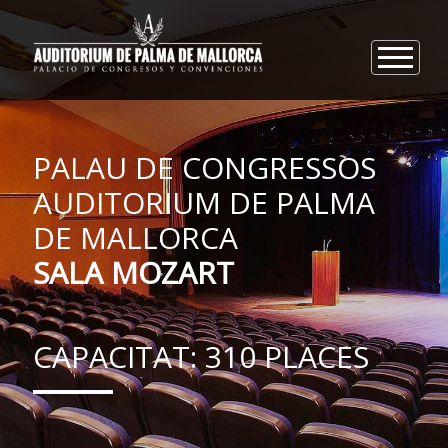
×
ca
es
en
de
INICI
PALAU DE CONGRESSOS
LOCALITZACIÓ IDEAL
AUDITORIUM DE PALMA
ESPAIS
DE MALLORCA
GALERIA
SALA MOZART
REFERÈNCIES
WEBCAM
CONTACTE
CAPACITAT: 310 PLACES
+34 971 735 328
info@auditoriumpalma.com