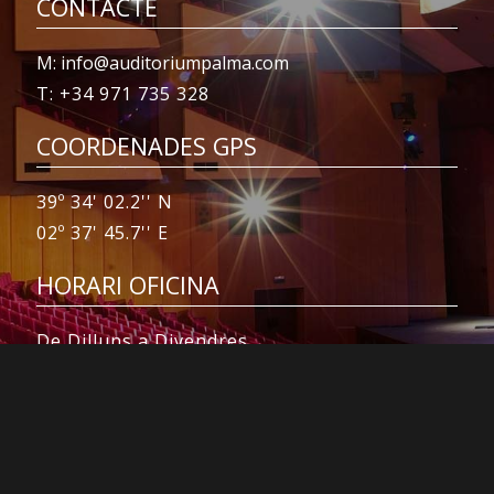
CONTACTE
M: info@auditoriumpalma.com
T: +34 971 735 328
COORDENADES GPS
39º 34' 02.2'' N
02º 37' 45.7'' E
HORARI OFICINA
De Dilluns a Divendres
de 9:30 a 18:30
© AUDITORIUM DE PALMA DE MALLORCA 2016.
TORNAR A