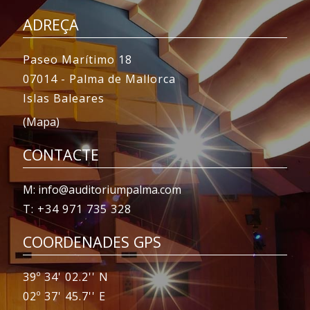
ADREÇA
Paseo Marítimo 18
07014 - Palma de Mallorca
Islas Baleares
(Mapa)
CONTACTE
M: info@auditoriumpalma.com
T: +34 971 735 328
COORDENADES GPS
39º 34' 02.2'' N
02º 37' 45.7'' E