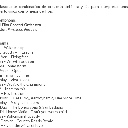
fascinante combinación de orquesta sinfónica y DJ para interpretar tem
ierto único con lo mejor del Pop.
ymphonic
l Film Concert Orchestra
ctor
:
Fernando Furones
rama:
ii – Wake me up
d Guetta – Titanium
Aeri – Flying free
n – We will rock you
de – Sandstorm
 Prydz – Opus
in Harris – Summer
play – Viva la vida
n – We Are the Champions
A – Mamma mia
i – Hey brother
 Punk – Get Lucky, Aerodynamic, One More Time
lay – A sky full of stars
i Duo – The bongo song & Sambadagio
ish House Mafia – Don’t you worry child
n – Bohemian rhapsody
 Denver – Country Roads Remix
– Fly on the wings of love