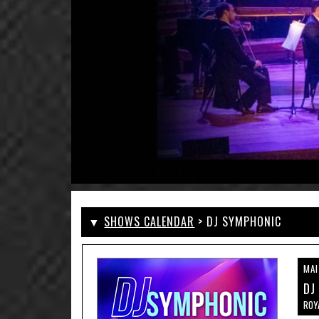
▼
SHOWS CALENDAR
> DJ SYMPHONIC
MAI
DJ
ROY