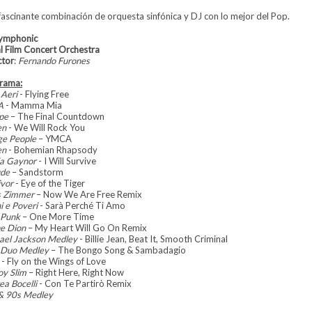
fascinante combinación de orquesta sinfónica y DJ con lo mejor del Pop.
ymphonic
l Film Concert Orchestra
ctor
:
Fernando Furones
rama:
 Aeri
- Flying Free
A
- Mamma Mia
pe
– The Final Countdown
en
- We Will Rock You
age People
– YMCA
en
- Bohemian Rhapsody
ia Gaynor
- I Will Survive
de
– Sandstorm
ivor
- Eye of the Tiger
s Zimmer
– Now We Are Free Remix
i e Poveri
- Sarà Perché Ti Amo
 Punk
– One More Time
ne Dion
– My Heart Will Go On Remix
ael Jackson Medley
- Billie Jean, Beat It, Smooth Criminal
i Duo Medley
– The Bongo Song & Sambadagio
- Fly on the Wings of Love
oy Slim
– Right Here, Right Now
ea Bocelli
- Con Te Partirò Remix
& 90s Medley