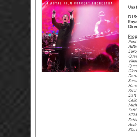
Una 
DJ S
Roya
Dire
Prog
Pont
ABB
Euro
Que
Vill
Que
Glor
Daru
Surv
Han
Ricch
Daft
Celi
Mich
Safr
XTM
Fatb
Andr
80s 