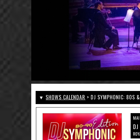
▼
SHOWS CALENDAR
> DJ SYMPHONIC: 80S &
MAI
DJ
ROY