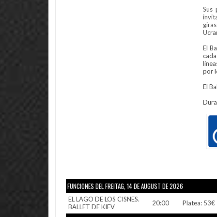
Sus 
invi
gira
Ucran
El Ba
cada
líne
por l
El Ba
Dura
FUNCIONES DEL FREITAG, 14 DE AUGUST DE 2026
EL LAGO DE LOS CISNES.
20:00
Platea: 53€ 
BALLET DE KIEV