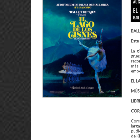
AUG
EL
BAI
BALL
Este
La g
grue
reco
más 
emoci
EL L
MÚSI
LIBR
CORE
Corr
larg
pudie
de Ki