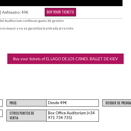
BUY YOUR TICKETS
| Anfiteatro: 49€
del Auditorium conllevan gasto de gestión.
o mayor y no se garantiza la entrada al recinto.
Buy your tickets of EL LAGO DE LOS CISNES. BALLET DE KIEV
Desde 49€
PRICE:
DOSSIER DE PRENSA
Box Office Auditorium (+34
OTROS PUNTOS DE
971 734 735)
VENTA: