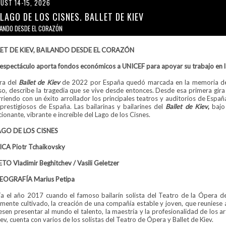
UST 14-15, 2026
 LAGO DE LOS CISNES. BALLET DE KIEV
LANDO DESDE EL CORAZÓN
ET DE KIEV, BAILANDO DESDE EL CORAZÓN
 espectáculo aporta fondos económicos a UNICEF para apoyar su trabajo en
ira del
Ballet de Kiev
de 2022 por España quedó marcada en la memoria de t
so, describe la tragedia que se vive desde entonces. Desde esa primera gir
rriendo con un éxito arrollador los principales teatros y auditorios de Esp
prestigiosos de España. Las bailarinas y bailarines del
Ballet de Kiev
,
bajo
onante, vibrante e increíble del Lago de los Cisnes.
AGO DE LOS CISNES
CA Piotr Tchaikovsky
ETO Vladimir Beghitchev / Vasili Geletzer
OGRAFÍA Marius Petipa
ía el año 2017 cuando el famoso bailarín solista del Teatro de la Ópera de 
amente cultivado, la creación de una compañía estable y joven, que reuniese 
sen presentar al mundo el talento, la maestría y la profesionalidad de los ar
ev, cuenta con varios de los solistas del Teatro de Ópera y Ballet de Kiev.