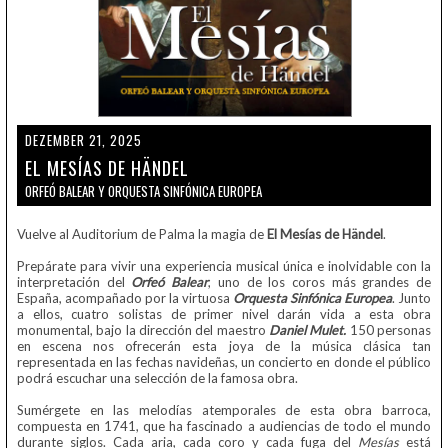
DEZEMBER 21, 2025
EL MESÍAS DE HÄNDEL
ORFEÓ BALEAR Y ORQUESTA SINFÓNICA EUROPEA
Vuelve al Auditorium de Palma la magia de
El Mesías de Händel
.
Prepárate para vivir una experiencia musical única e inolvidable con la
interpretación del
Orfeó Balear
, uno de los coros más grandes de
España, acompañado por la virtuosa
Orquesta Sinfónica Europea
. Junto
a ellos, cuatro solistas de primer nivel darán vida a esta obra
monumental, bajo la dirección del maestro
Daniel Mulet.
150 personas
en escena nos ofrecerán esta joya de la música clásica tan
representada en las fechas navideñas, un concierto en donde el público
podrá escuchar una selección de la famosa obra.
Sumérgete en las melodías atemporales de esta obra barroca,
compuesta en 1741, que ha fascinado a audiencias de todo el mundo
durante siglos. Cada aria, cada coro y cada fuga del
Mesías
está