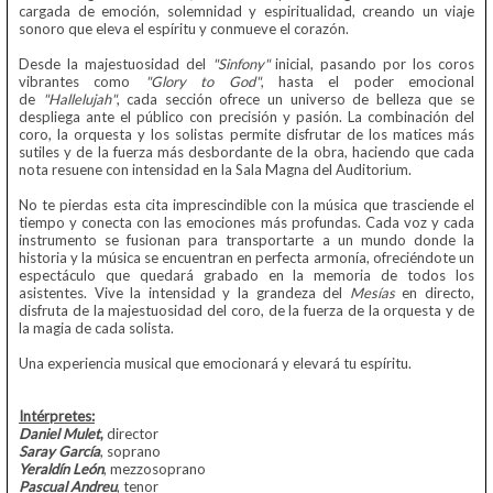
cargada de emoción, solemnidad y espiritualidad, creando un viaje
sonoro que eleva el espíritu y conmueve el corazón.
Desde la majestuosidad del
"Sinfony"
inicial, pasando por los coros
vibrantes como
"Glory to God"
, hasta el poder emocional
de
"Hallelujah"
, cada sección ofrece un universo de belleza que se
despliega ante el público con precisión y pasión. La combinación del
coro, la orquesta y los solistas permite disfrutar de los matices más
sutiles y de la fuerza más desbordante de la obra, haciendo que cada
nota resuene con intensidad en la Sala Magna del Auditorium.
No te pierdas esta cita imprescindible con la música que trasciende el
tiempo y conecta con las emociones más profundas. Cada voz y cada
instrumento se fusionan para transportarte a un mundo donde la
historia y la música se encuentran en perfecta armonía, ofreciéndote un
espectáculo que quedará grabado en la memoria de todos los
asistentes. Vive la intensidad y la grandeza del
Mesías
en directo,
disfruta de la majestuosidad del coro, de la fuerza de la orquesta y de
la magia de cada solista.
Una experiencia musical que emocionará y elevará tu espíritu.
Intérpretes:
Daniel Mulet
,
director
Saray García
, soprano
Yeraldín León
, mezzosoprano
Pascual Andreu
, tenor