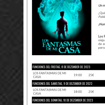
Un mu
¿Qué
Pabl
¡Nun
Los 
viej
de e
pers
FUNCIONES DEL FREITAG, 8 DE DEZEMBER DE 2023
LOS FANTASMAS DE MI
19:00
25€
CASA
FUNCIONES DEL SAMSTAG, 9 DE DEZEMBER DE 2023
LOS FANTASMAS DE MI
18:00
25€
CASA
FUNCIONES DEL SONNTAG, 10 DE DEZEMBER DE 2023