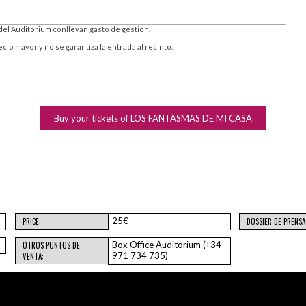
del Auditorium conllevan gasto de gestión.
o mayor y no se garantiza la entrada al recinto.
Buy your tickets of LOS FANTASMAS DE MI CASA
25€
PRICE:
DOSSIER DE PRENSA
Box Office Auditorium (+34
OTROS PUNTOS DE
971 734 735)
VENTA: