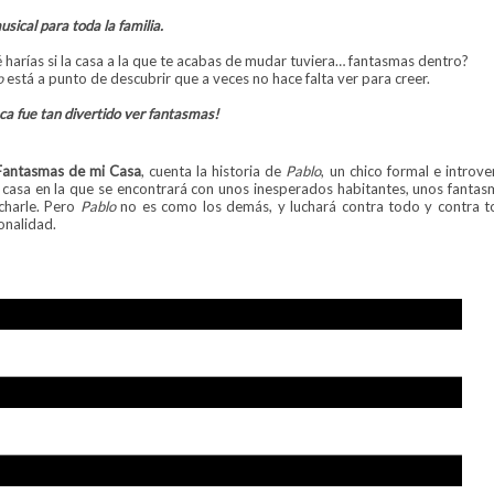
sical para toda la familia.
 harías si la casa a la que te acabas de mudar tuviera… fantasmas dentro?
o
está a punto de descubrir que a veces no hace falta ver para creer.
ca fue tan divertido ver fantasmas!
Fantasmas de mi Casa
, cuenta la historia de
Pablo
, un chico formal e intro
a casa en la que se encontrará con unos inesperados habitantes, unos fantasm
charle. Pero
Pablo
no es como los demás, y luchará contra todo y contra 
onalidad.