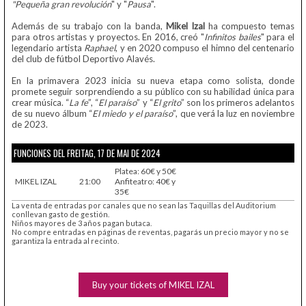
"Pequeña gran revolución
" y "
Pausa
".
Además de su trabajo con la banda,
Mikel Izal
ha compuesto temas
para otros artistas y proyectos. En 2016, creó "
Infinitos bailes
" para el
legendario artista
Raphael
, y en 2020 compuso el himno del centenario
del club de fútbol Deportivo Alavés.
En la primavera 2023 inicia su nueva etapa como solista, donde
promete seguir sorprendiendo a su público con su habilidad única para
crear música. “
La fe
”, “
El paraíso
” y “
El grito
” son los primeros adelantos
de su nuevo álbum “
El miedo y el paraíso
”, que verá la luz en noviembre
de 2023.
FUNCIONES DEL FREITAG, 17 DE MAI DE 2024
Platea: 60€ y 50€
MIKEL IZAL
21:00
Anfiteatro: 40€ y
35€
La venta de entradas por canales que no sean las Taquillas del Auditorium
conllevan gasto de gestión.
Niños mayores de 3 años pagan butaca.
No compre entradas en páginas de reventas, pagarás un precio mayor y no se
garantiza la entrada al recinto.
Buy your tickets of MIKEL IZAL