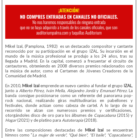
Mikel Izal, (Pamplona, 1982) es un destacado compositor y cantante
reconocido por su participación en el grupo IZAL. Su incursión en el
mundo de la música profesional se produjo a los 24 años, tras su
llegada a Madrid. En la capital, comenzó a frecuentar el circuito de
cantautores, obteniendo en 2008 diversos premios relacionados con
la música de autor, como el Certamen de Jóvenes Creadores de la
Comunidad de Madrid.
En 2010,
Mikel Izal
emprende un nuevo camino al fundar el grupo
IZAL
,
junto a
Alberto Pérez
,
Iván Mella
,
Alejandro Jordá
y
Emanuel Pérez
. La
banda consigue posicionarse como un referente del panorama pop-
rock nacional, realizando giras multitudinarias en pabellones y
festivales, donde actúan como cabeza de cartel. A lo largo de su
recorrido se alzan con numerosos premios y certificaciones,
otorgándoles disco de oro para los álbumes de
Copacabana
(2015) y
Hogar
(2021) y de platino para
Autoterapia
(2018).
Entre las composiciones destacadas de
Mikel Izal
se encuentran
himnos como "
La mujer de verde", "Qué bien", "El baile", "Copacabana",