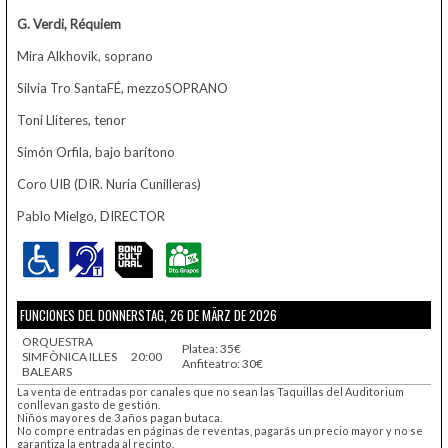
G. Verdi, Réquiem
Mira Alkhovik, soprano
Silvia Tro SantaFÉ, mezzoSOPRANO
Toni Lliteres, tenor
Simón Orfila, bajo barítono
Coro UIB (DIR. Nuria Cunilleras)
Pablo Mielgo, DIRECTOR
FUNCIONES DEL DONNERSTAG, 26 DE MÄRZ DE 2026
ORQUESTRA
Platea: 35€
SIMFÒNICA ILLES
20:00
Anfiteatro: 30€
BALEARS
La venta de entradas por canales que no sean las Taquillas del Auditorium
conllevan gasto de gestión.
Niños mayores de 3 años pagan butaca.
No compre entradas en páginas de reventas, pagarás un precio mayor y no se
garantiza la entrada al recinto.