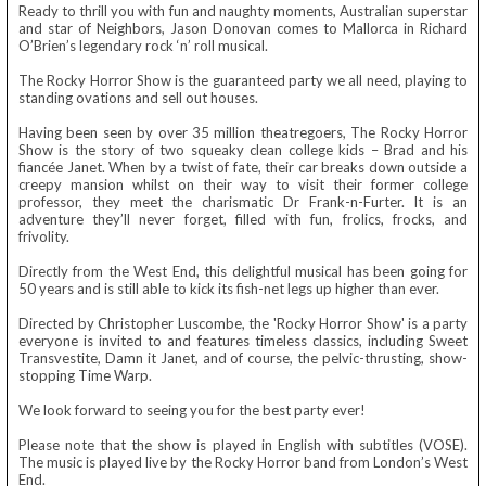
Ready to thrill you with fun and naughty moments, Australian superstar
and star of Neighbors, Jason Donovan comes to Mallorca in Richard
O’Brien’s legendary rock ‘n’ roll musical.
The Rocky Horror Show is the guaranteed party we all need, playing to
standing ovations and sell out houses.
Having been seen by over 35 million theatregoers, The Rocky Horror
Show is the story of two squeaky clean college kids – Brad and his
fiancée Janet. When by a twist of fate, their car breaks down outside a
creepy mansion whilst on their way to visit their former college
professor, they meet the charismatic Dr Frank-n-Furter. It is an
adventure they’ll never forget, filled with fun, frolics, frocks, and
frivolity.
Directly from the West End, this delightful musical has been going for
50 years and is still able to kick its fish-net legs up higher than ever.
Directed by Christopher Luscombe, the 'Rocky Horror Show' is a party
everyone is invited to and features timeless classics, including Sweet
Transvestite, Damn it Janet, and of course, the pelvic-thrusting, show-
stopping Time Warp.
We look forward to seeing you for the best party ever!
Please note that the show is played in English with subtitles (VOSE).
The music is played live by the Rocky Horror band from London’s West
End.