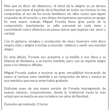
Más que un disco de villancicos, ‘el árbol de la alegría’ es un abrazo
sonoro que reúne el espíritu de la Navidad en todas sus formas: la risa
compartida, el eco de las voces familiares, las sillas vacías que siguen
ocupadas en el corazón, y esa chispa de esperanza que nunca se apaga.
En este nuevo trabajo Miguel Poveda firma gran parte de la
composición, imprimiendo su sello personal en cada tema y
convirtiendo estos villancicos en piezas únicas que respiran raíz, amor y
verdad.
Con la guitarra, arreglos y producción de Jesús Guerrero este disco
respira vida y alegría e invitan a recordar, celebrar y sentir una navidad
alegre.
En este álbum, Poveda nos presenta a su familia y nos lleva a su
infancia en Badalona, a un barrio humilde, pero con un espíritu alegre
pese a los tiempos difíciles.
Miguel Poveda vuelve a mostrar su gran versatilidad mostrando de
nuevo al cantaor, pero también a un compositor de letra y música en
una temática que nunca antes había grabado.
Disfruten pues de una nueva versión de Poveda impregnando de
nuevas músicas, composiciones, desde lo tradicional hasta lo más
actual que se mezcla en una coctelera con aires de Navidad.
Duración aproximada: 2 horas