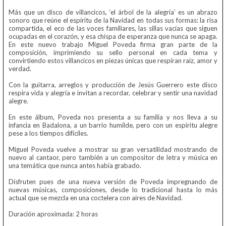
Más que un disco de villancicos, ‘el árbol de la alegría’ es un abrazo
sonoro que reúne el espíritu de la Navidad en todas sus formas: la risa
compartida, el eco de las voces familiares, las sillas vacías que siguen
ocupadas en el corazón, y esa chispa de esperanza que nunca se apaga.
En este nuevo trabajo Miguel Poveda firma gran parte de la
composición, imprimiendo su sello personal en cada tema y
convirtiendo estos villancicos en piezas únicas que respiran raíz, amor y
verdad.
Con la guitarra, arreglos y producción de Jesús Guerrero este disco
respira vida y alegría e invitan a recordar, celebrar y sentir una navidad
alegre.
En este álbum, Poveda nos presenta a su familia y nos lleva a su
infancia en Badalona, a un barrio humilde, pero con un espíritu alegre
pese a los tiempos difíciles.
Miguel Poveda vuelve a mostrar su gran versatilidad mostrando de
nuevo al cantaor, pero también a un compositor de letra y música en
una temática que nunca antes había grabado.
Disfruten pues de una nueva versión de Poveda impregnando de
nuevas músicas, composiciones, desde lo tradicional hasta lo más
actual que se mezcla en una coctelera con aires de Navidad.
Duración aproximada: 2 horas